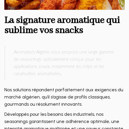
La signature aromatique qui
sublime vos snacks
Aromatech Algérie vous propose une large gamme
de seasonings spécialement conçus pour les
applications snack, notamment les chips et les
cacahuètes aromatisées.
Nos solutions répondent parfaitement aux exigences du
marché algérien, qu’il s’agisse de profils classiques,
gourmands ou résolument innovants.
Développés pour les besoins des industriels, nos
seasonings garantissent une adhérence optimale, une
intensité aromatique maîtrisée et une saveur constante