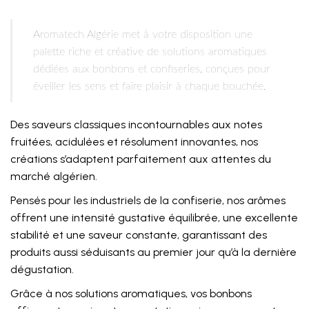
Aromatech Algérie met à votre disposition une
palette riche et créative de solutions aromatiques
dédiées aux bonbons et confiseries, conçues pour
éveiller les sens et faire plaisir à chaque bouchée.
Des saveurs classiques incontournables aux notes
fruitées, acidulées et résolument innovantes, nos
créations s’adaptent parfaitement aux attentes du
marché algérien.
Pensés pour les industriels de la confiserie, nos arômes
offrent une intensité gustative équilibrée, une excellente
stabilité et une saveur constante, garantissant des
produits aussi séduisants au premier jour qu’à la dernière
dégustation.
Grâce à nos solutions aromatiques, vos bonbons